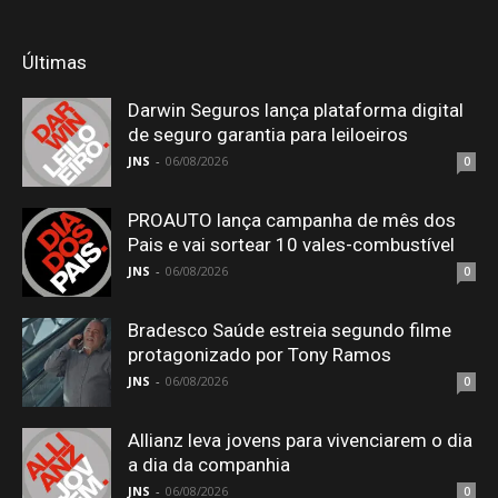
Últimas
Darwin Seguros lança plataforma digital
de seguro garantia para leiloeiros
JNS
-
06/08/2026
0
PROAUTO lança campanha de mês dos
Pais e vai sortear 10 vales-combustível
JNS
-
06/08/2026
0
Bradesco Saúde estreia segundo filme
protagonizado por Tony Ramos
JNS
-
06/08/2026
0
Allianz leva jovens para vivenciarem o dia
a dia da companhia
JNS
-
06/08/2026
0