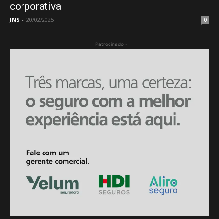
corporativa
JNS
-
20/02/2025
0
- Patrocinado -