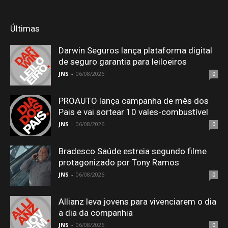
Últimas
Darwin Seguros lança plataforma digital
de seguro garantia para leiloeiros
JNS
-
06/08/2026
0
PROAUTO lança campanha de mês dos
Pais e vai sortear 10 vales-combustível
JNS
-
06/08/2026
0
Bradesco Saúde estreia segundo filme
protagonizado por Tony Ramos
JNS
-
06/08/2026
0
Allianz leva jovens para vivenciarem o dia
a dia da companhia
JNS
-
06/08/2026
0