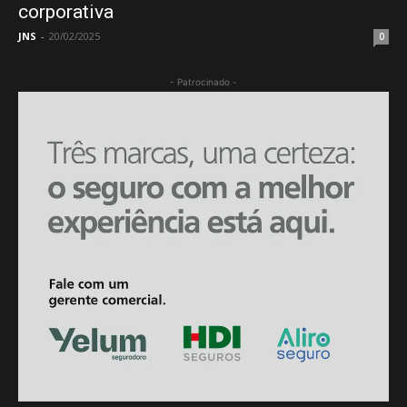
corporativa
JNS
-
20/02/2025
0
- Patrocinado -