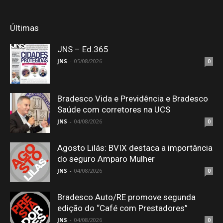
Últimas
JNS – Ed.365
JNS
-
05/08/2026
0
Bradesco Vida e Previdência e Bradesco
Saúde com corretores na UCS
JNS
-
04/08/2026
0
Agosto Lilás: BVIX destaca a importância
do seguro Amparo Mulher
JNS
-
04/08/2026
0
Bradesco Auto/RE promove segunda
edição do “Café com Prestadores”
JNS
-
04/08/2026
0