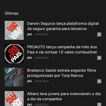
Últimas
Darwin Seguros lança plataforma digital
de seguro garantia para leiloeiros
JNS
-
06/08/2026
0
PROAUTO lança campanha de mês dos
Pais e vai sortear 10 vales-combustível
JNS
-
06/08/2026
0
Bradesco Saúde estreia segundo filme
protagonizado por Tony Ramos
JNS
-
06/08/2026
0
Allianz leva jovens para vivenciarem o dia
a dia da companhia
JNS
-
06/08/2026
0