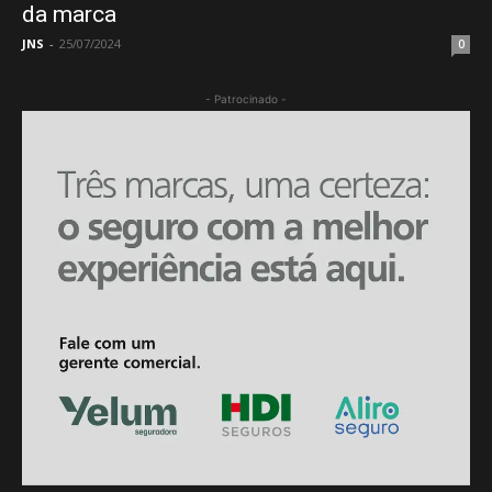
da marca
JNS
-
25/07/2024
0
- Patrocinado -