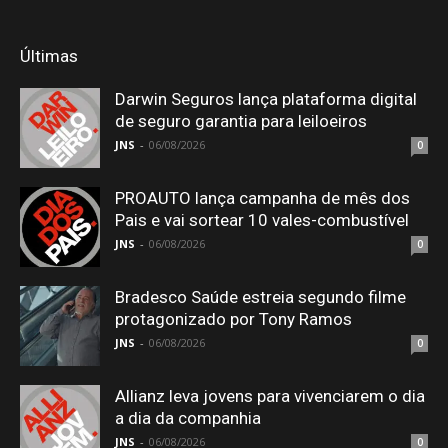
Últimas
Darwin Seguros lança plataforma digital
de seguro garantia para leiloeiros
JNS
-
06/08/2026
0
PROAUTO lança campanha de mês dos
Pais e vai sortear 10 vales-combustível
JNS
-
06/08/2026
0
Bradesco Saúde estreia segundo filme
protagonizado por Tony Ramos
JNS
-
06/08/2026
0
Allianz leva jovens para vivenciarem o dia
a dia da companhia
JNS
-
06/08/2026
0