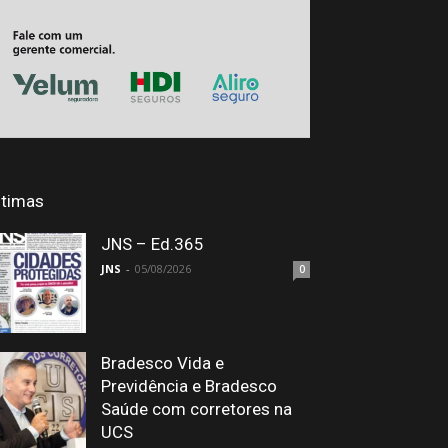
ltimas
JNS – Ed.365
JNS
-
05/08/2026
0
Bradesco Vida e
Previdência e Bradesco
Saúde com corretores na
UCS