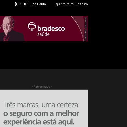
C
16.8
quinta-feira, 6 agosto
São Paulo
- Patrocinado -