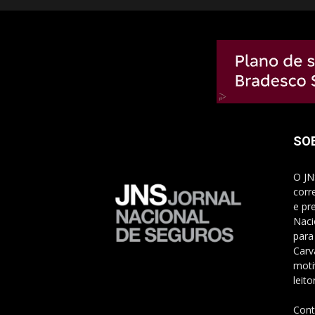
SO
O JN
corr
e pr
Naci
para
Carv
moti
leito
Cont