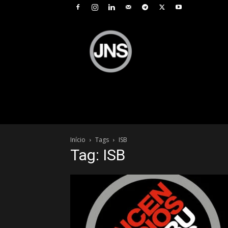
JNS
–
Jornal
Nacional
de
Seguros
Início
Tags
ISB
Tag: ISB