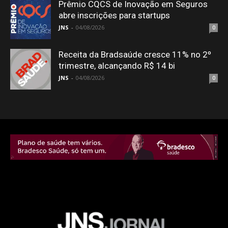
Prêmio CQCS de Inovação em Seguros
abre inscrições para startups
JNS
-
04/08/2026
0
Receita da Bradsaúde cresce 11% no 2º
trimestre, alcançando R$ 14 bi
JNS
-
04/08/2026
0