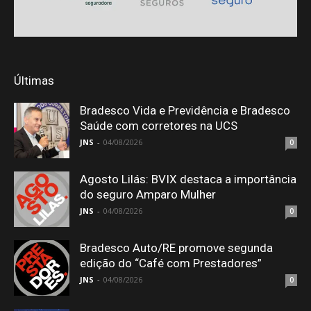
Últimas
Bradesco Vida e Previdência e Bradesco
Saúde com corretores na UCS
JNS
-
04/08/2026
0
Agosto Lilás: BVIX destaca a importância
do seguro Amparo Mulher
JNS
-
04/08/2026
0
Bradesco Auto/RE promove segunda
edição do “Café com Prestadores”
JNS
-
04/08/2026
0