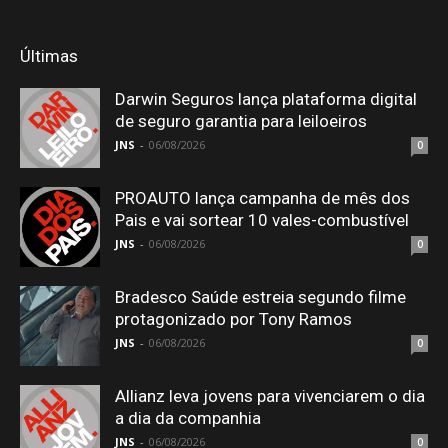
Últimas
Darwin Seguros lança plataforma digital
de seguro garantia para leiloeiros
JNS
-
06/08/2026
0
PROAUTO lança campanha de mês dos
Pais e vai sortear 10 vales-combustível
JNS
-
06/08/2026
0
Bradesco Saúde estreia segundo filme
protagonizado por Tony Ramos
JNS
-
06/08/2026
0
Allianz leva jovens para vivenciarem o dia
a dia da companhia
JNS
-
06/08/2026
0