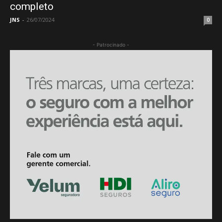
completo
JNS
-
26/07/2024
0
- Patrocinado -