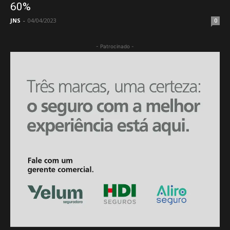
60%
JNS
-
04/04/2023
0
- Patrocinado -