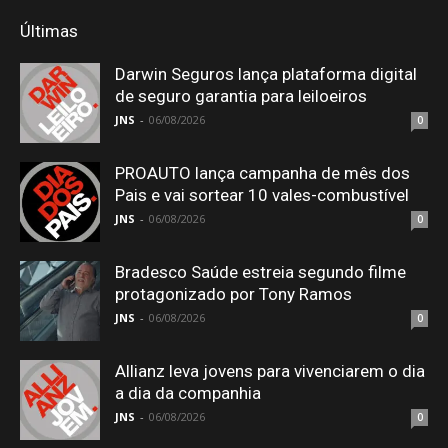
Últimas
Darwin Seguros lança plataforma digital
de seguro garantia para leiloeiros
JNS
-
06/08/2026
0
PROAUTO lança campanha de mês dos
Pais e vai sortear 10 vales-combustível
JNS
-
06/08/2026
0
Bradesco Saúde estreia segundo filme
protagonizado por Tony Ramos
JNS
-
06/08/2026
0
Allianz leva jovens para vivenciarem o dia
a dia da companhia
JNS
-
06/08/2026
0