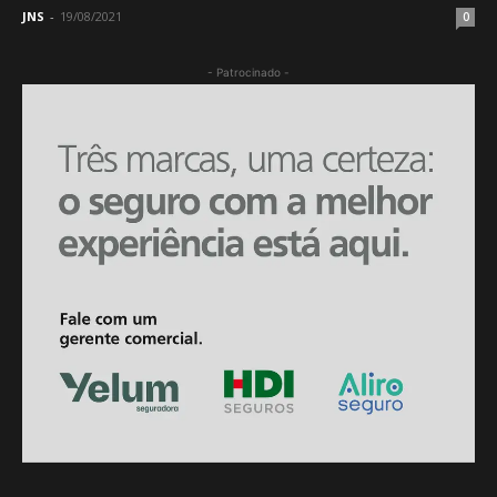
JNS
-
19/08/2021
0
- Patrocinado -