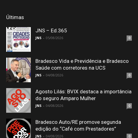
Últimas
JNS – Ed.365
JNS
-
05/08/2026
0
Bradesco Vida e Previdência e Bradesco
Saúde com corretores na UCS
JNS
-
04/08/2026
0
Agosto Lilás: BVIX destaca a importância
do seguro Amparo Mulher
JNS
-
04/08/2026
0
Bradesco Auto/RE promove segunda
edição do “Café com Prestadores”
JNS
-
04/08/2026
0