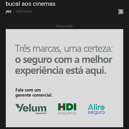
bucal aos cinemas
JNS
-
16/07/2024
0
- Patrocinado -