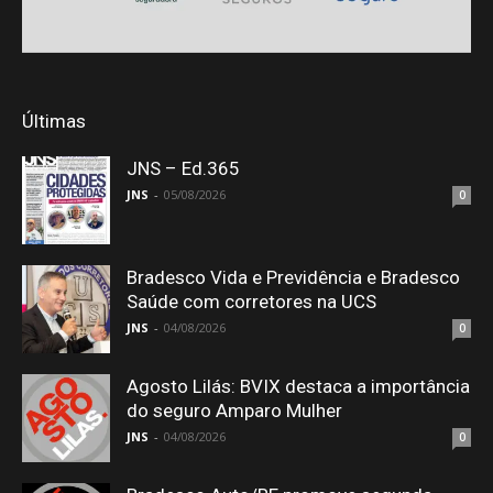
Últimas
JNS – Ed.365
JNS
-
05/08/2026
0
Bradesco Vida e Previdência e Bradesco
Saúde com corretores na UCS
JNS
-
04/08/2026
0
Agosto Lilás: BVIX destaca a importância
do seguro Amparo Mulher
JNS
-
04/08/2026
0