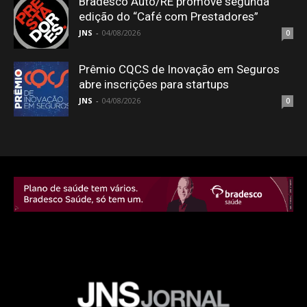
Bradesco Auto/RE promove segunda
edição do “Café com Prestadores”
JNS
-
04/08/2026
0
Prêmio CQCS de Inovação em Seguros
abre inscrições para startups
JNS
-
04/08/2026
0