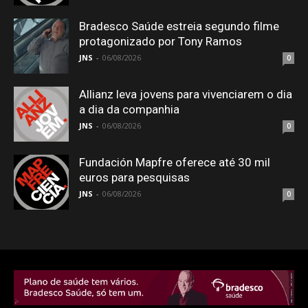
Bradesco Saúde estreia segundo filme
protagonizado por Tony Ramos
JNS
-
06/08/2026
0
Allianz leva jovens para vivenciarem o dia
a dia da companhia
JNS
-
06/08/2026
0
Fundación Mapfre oferece até 30 mil
euros para pesquisas
JNS
-
06/08/2026
0