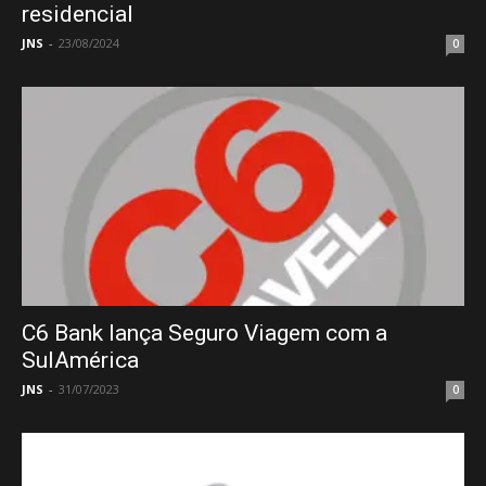
residencial
JNS
-
23/08/2024
0
C6 Bank lança Seguro Viagem com a
SulAmérica
JNS
-
31/07/2023
0