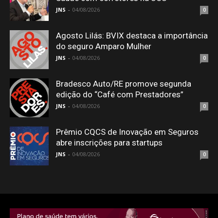
JNS
-
04/08/2026
0
Agosto Lilás: BVIX destaca a importância
do seguro Amparo Mulher
JNS
-
04/08/2026
0
Bradesco Auto/RE promove segunda
edição do “Café com Prestadores”
JNS
-
04/08/2026
0
Prêmio CQCS de Inovação em Seguros
abre inscrições para startups
JNS
-
04/08/2026
0