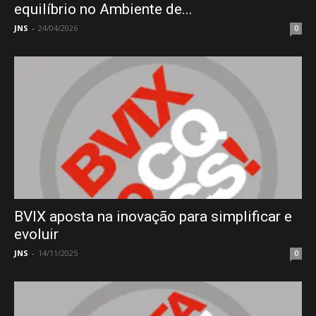
equilíbrio no Ambiente de...
JNS
-
24/04/2026
0
BVIX aposta na inovação para simplificar e
evoluir
JNS
-
14/11/2025
0