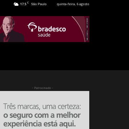
C
17.5
quinta-feira, 6 agosto
São Paulo
- Patrocinado -