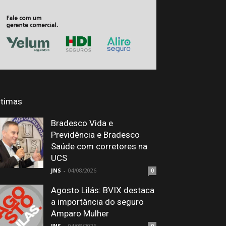
ltimas
Bradesco Vida e
Previdência e Bradesco
Saúde com corretores na
UCS
JNS
-
04/08/2026
0
Agosto Lilás: BVIX destaca
a importância do seguro
Amparo Mulher
JNS
-
04/08/2026