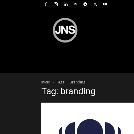
JNS
–
Jornal
Nacional
de
Seguros
Início
Tags
Branding
Tag: branding