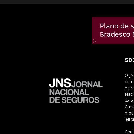
SO
O JN
corr
e pr
Naci
para
Carv
moti
leito
Cont