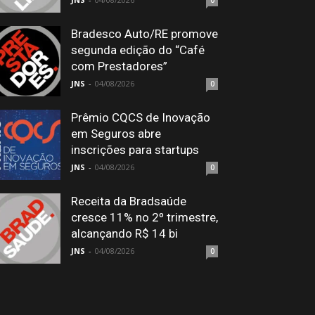
0
Bradesco Auto/RE promove
segunda edição do “Café
com Prestadores”
JNS
-
04/08/2026
0
Prêmio CQCS de Inovação
em Seguros abre
inscrições para startups
JNS
-
04/08/2026
0
Receita da Bradsaúde
cresce 11% no 2º trimestre,
alcançando R$ 14 bi
JNS
-
04/08/2026
0