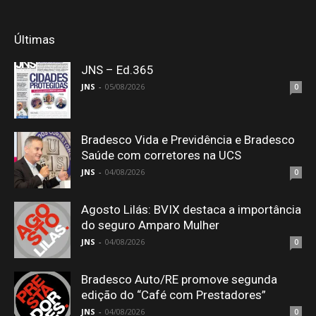
Últimas
JNS – Ed.365
JNS
-
05/08/2026
0
Bradesco Vida e Previdência e Bradesco
Saúde com corretores na UCS
JNS
-
04/08/2026
0
Agosto Lilás: BVIX destaca a importância
do seguro Amparo Mulher
JNS
-
04/08/2026
0
Bradesco Auto/RE promove segunda
edição do “Café com Prestadores”
JNS
-
04/08/2026
0