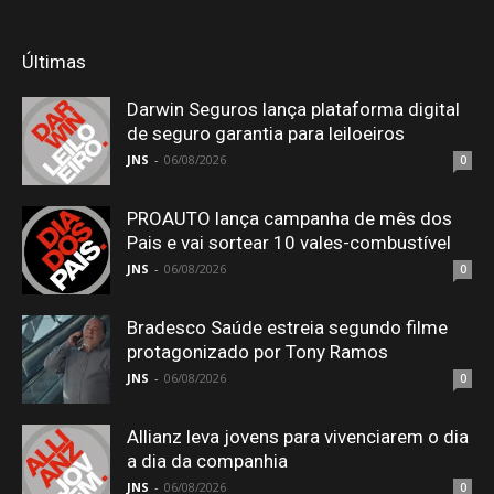
Últimas
Darwin Seguros lança plataforma digital
de seguro garantia para leiloeiros
JNS
-
06/08/2026
0
PROAUTO lança campanha de mês dos
Pais e vai sortear 10 vales-combustível
JNS
-
06/08/2026
0
Bradesco Saúde estreia segundo filme
protagonizado por Tony Ramos
JNS
-
06/08/2026
0
Allianz leva jovens para vivenciarem o dia
a dia da companhia
JNS
-
06/08/2026
0