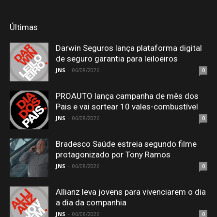
Últimas
Darwin Seguros lança plataforma digital
de seguro garantia para leiloeiros
JNS
-
06/08/2026
0
PROAUTO lança campanha de mês dos
Pais e vai sortear 10 vales-combustível
JNS
-
06/08/2026
0
Bradesco Saúde estreia segundo filme
protagonizado por Tony Ramos
JNS
-
06/08/2026
0
Allianz leva jovens para vivenciarem o dia
a dia da companhia
JNS
-
06/08/2026
0