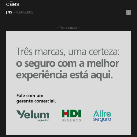
cães
JNS
-
02/06/2022
0
- Patrocinado -