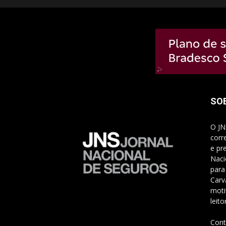
SO
O JN
corr
e pr
Naci
para
Carv
moti
leito
Cont