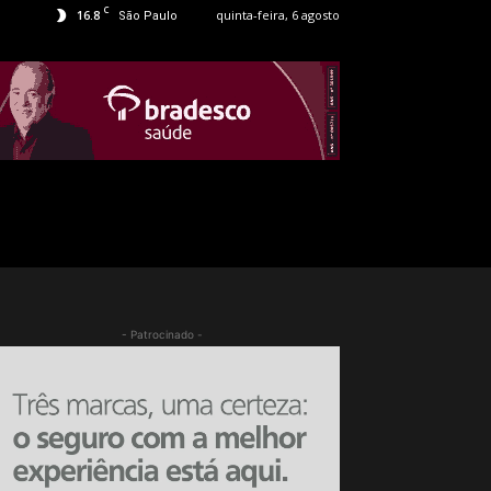
C
16.8
quinta-feira, 6 agosto
São Paulo
- Patrocinado -