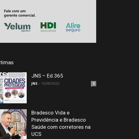
ltimas
JNS – Ed.365
JNS
-
05/08/2026
0
Bradesco Vida e
Previdência e Bradesco
Saúde com corretores na
UCS