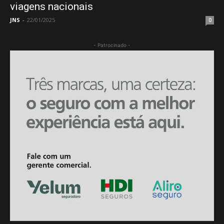
viagens nacionais
JNS
-
22/01/2025
0
- Patrocinado -