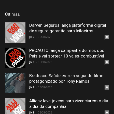
Últimas
Darwin Seguros lança plataforma digital
de seguro garantia para leiloeiros
JNS
-
06/08/2026
0
PROAUTO lança campanha de mês dos
Pais e vai sortear 10 vales-combustível
JNS
-
06/08/2026
0
Bradesco Saúde estreia segundo filme
protagonizado por Tony Ramos
JNS
-
06/08/2026
0
Allianz leva jovens para vivenciarem o dia
a dia da companhia
JNS
-
06/08/2026
0