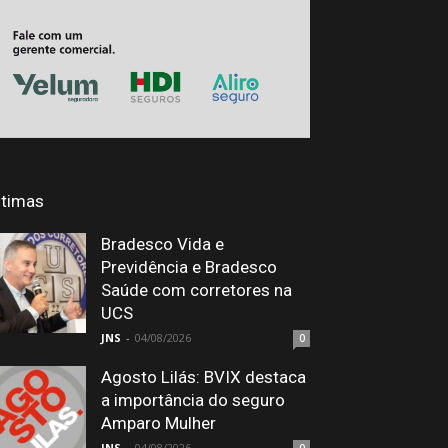
ltimas
Bradesco Vida e
Previdência e Bradesco
Saúde com corretores na
UCS
JNS
-
04/08/2026
0
Agosto Lilás: BVIX destaca
a importância do seguro
Amparo Mulher
JNS
-
04/08/2026