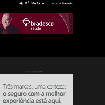
C
22
sábado, 8 agosto
São Paulo
- Patrocinado -