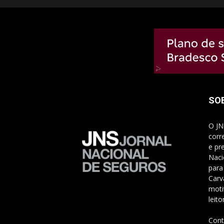
SO
O JN
corr
e pr
Naci
para
Carv
moti
leito
Cont