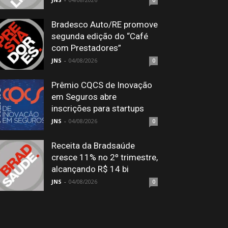
0
Bradesco Auto/RE promove
segunda edição do “Café
com Prestadores”
JNS
-
04/08/2026
0
Prêmio CQCS de Inovação
em Seguros abre
inscrições para startups
JNS
-
04/08/2026
0
Receita da Bradsaúde
cresce 11% no 2º trimestre,
alcançando R$ 14 bi
JNS
-
04/08/2026
0