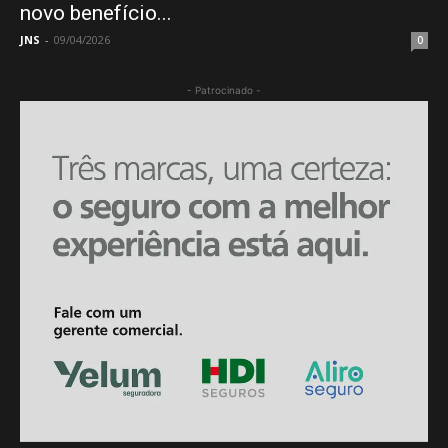
novo benefício...
JNS
-
09/04/2026
0
- Patrocinado -