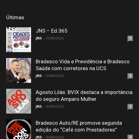
Últimas
JNS – Ed.365
JNS
-
05/08/2026
0
Bradesco Vida e Previdência e Bradesco
Saúde com corretores na UCS
JNS
-
04/08/2026
0
Agosto Lilás: BVIX destaca a importância
do seguro Amparo Mulher
JNS
-
04/08/2026
0
Bradesco Auto/RE promove segunda
edição do “Café com Prestadores”
JNS
-
04/08/2026
0