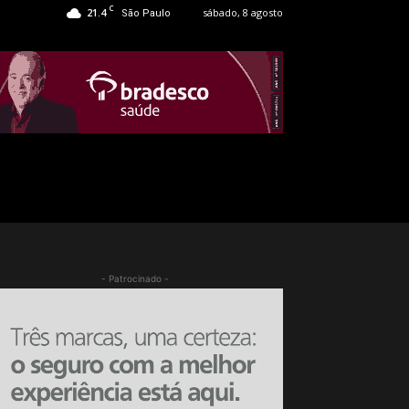
C
21.4
sábado, 8 agosto
São Paulo
- Patrocinado -