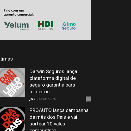
ltimas
Darwin Seguros lança
plataforma digital de
seguro garantia para
leiloeiros
JNS
-
06/08/2026
0
PROAUTO lança campanha
de mês dos Pais e vai
sortear 10 vales-
combustível