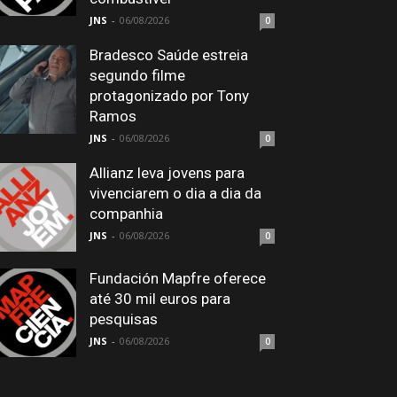
JNS
-
06/08/2026
0
Bradesco Saúde estreia
segundo filme
protagonizado por Tony
Ramos
JNS
-
06/08/2026
0
Allianz leva jovens para
vivenciarem o dia a dia da
companhia
JNS
-
06/08/2026
0
Fundación Mapfre oferece
até 30 mil euros para
pesquisas
JNS
-
06/08/2026
0