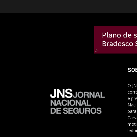
SO
O JN
corr
e pr
Naci
para
Carv
moti
leito