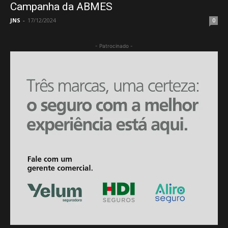
Campanha da ABMES
JNS
-
17/12/2024
0
- Patrocinado -