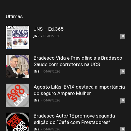
Últimas
JNS – Ed.365
JNS
-
05/08/2026
0
Bradesco Vida e Previdência e Bradesco
Saúde com corretores na UCS
JNS
-
04/08/2026
0
Agosto Lilás: BVIX destaca a importância
do seguro Amparo Mulher
JNS
-
04/08/2026
0
Bradesco Auto/RE promove segunda
edição do “Café com Prestadores”
JNS
-
04/08/2026
0