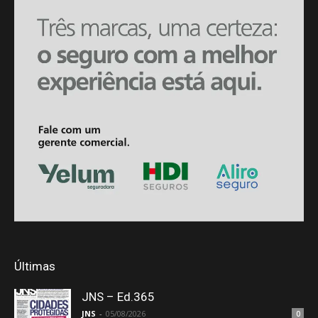
Últimas
JNS – Ed.365
JNS
-
05/08/2026
0