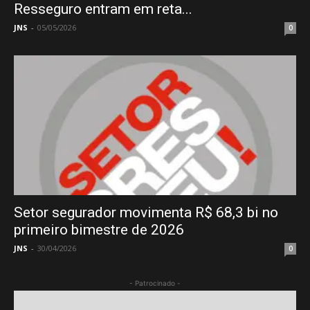
Resseguro entram em reta...
JNS
-
05/05/2026
0
Setor segurador movimenta R$ 68,3 bi no
primeiro bimestre de 2026
JNS
-
30/04/2026
0
- Patrocinado -